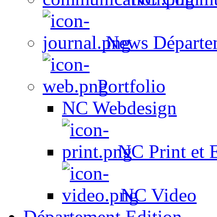
News Départe
Portfolio
NC Webdesign
NC Print et 
NC Video
Département Edition